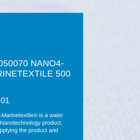
050070 NANO4-
INETEXTILE 500
Prijs
,01
Marinetextile® is a water 
Nanotechnology product. 
applying the product and 
ompletion of the curing 