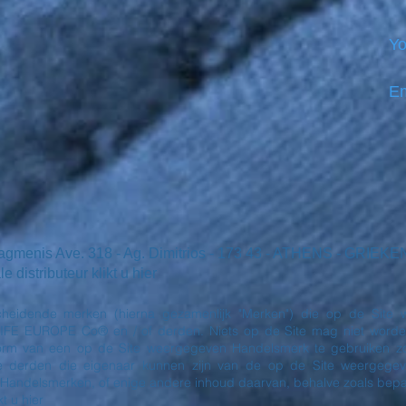
Yo
Em
iagmenis Ave. 318 - Ag. Dimitrios - 173 43 - ATHENS - GRI
distributeur klikt u hier
heidende merken (hierna gezamenlijk "Merken") die op de Site w
 EUROPE Co® en / of derden. Niets op de Site mag niet worden g
 vorm van een op de Site weergegeven Handelsmerk te gebruiken zo
derden die eigenaar kunnen zijn van de op de Site weergegev
 Handelsmerken, of enige andere inhoud daarvan, behalve zoals be
t u hier