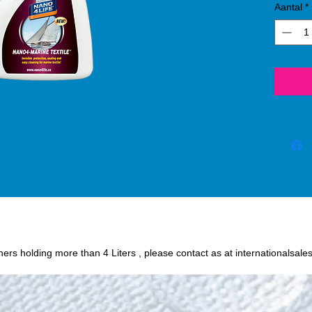
Aantal
*
process
SiO2 (s
protect
or oil
fabric 
chance o
Humidit
wine, c
and oth
easily 
textile
Nano4-
iners holding more than 4 Liters , please contact as at internationalsale