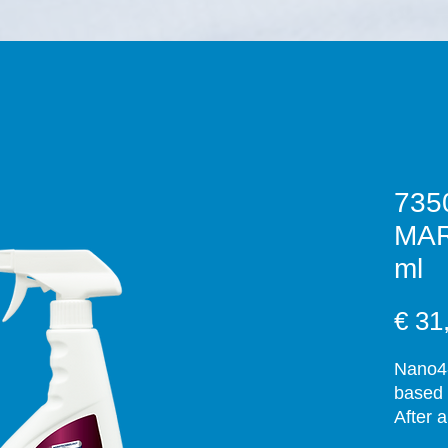
735
MAR
ml
€ 31
Nano4-
based 
After 
upon c