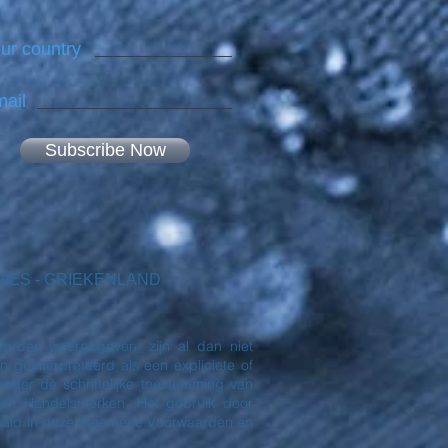
ur country
ail
Subscribe Now
EKENIES - GRIEKENLAND
orden weergegeven, zijn al dan niet
eïnterpreteerd als een expliciete of
nder de schriftelijke toestemming van
en Handelsmerken. Het gebruik door
paald in deze Algemene Voorwaarden en