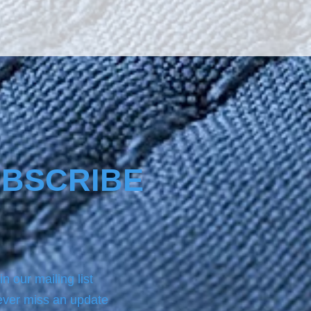
BSCRIBE
in our mailing list
ver miss an update