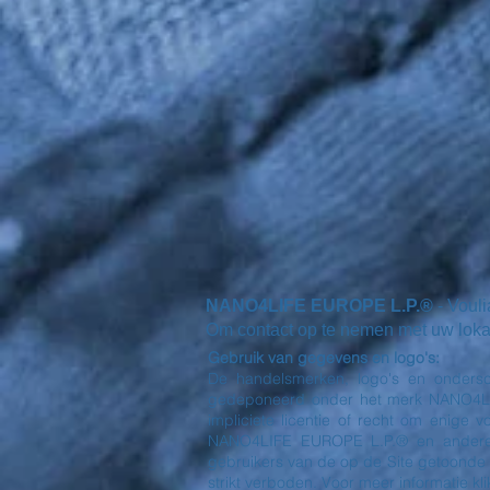
NANO4LIFE EUROPE L.P.®
- Voul
Om contact op te nemen met uw lokale 
Gebruik van gegevens en logo's:
De handelsmerken, logo's en ondersc
gedeponeerd onder het merk NANO4LIFE
impliciete licentie of recht om enige
NANO4LIFE EUROPE L.P.® en andere 
gebruikers van de op de Site getoonde
strikt verboden. Voor meer informatie klik