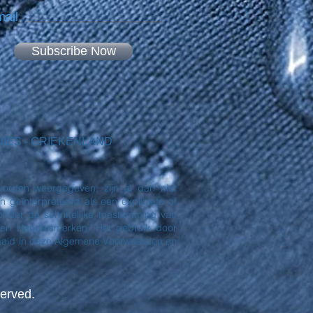
ail
Subscribe Now
EKENIES - GRIEKENLAND
orden weergegeven, zijn al dan niet
eïnterpreteerd als een expliciete of
nder de schriftelijke toestemming van
en Handelsmerken. Het gebruik door
paald in deze Algemene Voorwaarden en
erved.