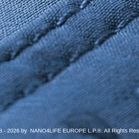
Em
iagmenis Ave. 318 - Ag. Dimitrios - 173 43 - ATHENS - GRI
distributeur klikt u hier
heidende merken (hierna gezamenlijk "Merken") die op de Site w
 EUROPE Co® en / of derden. Niets op de Site mag niet worden g
 vorm van een op de Site weergegeven Handelsmerk te gebruiken zo
derden die eigenaar kunnen zijn van de op de Site weergegev
 Handelsmerken, of enige andere inhoud daarvan, behalve zoals be
t u hier
8 - 2026 by NANO4LIFE EUROPE L.P.®. All Rights Res