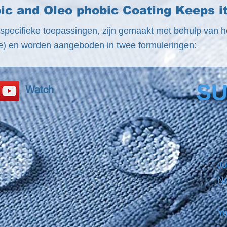
ic and Oleo phobic Coating Keeps i
specifieke toepassingen, zijn gemaakt met behulp van h
de) en worden aangeboden in twee formuleringen:
SU
Watch
Jo
Ne
Yo