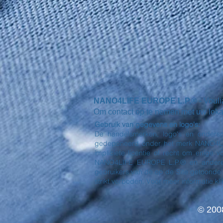
NANO4LIFE EUROPE L.P.®
- Voul
Om contact op te nemen met uw lokale 
Gebruik van gegevens en logo's:
De handelsmerken, logo's en ondersc
gedeponeerd onder het merk NANO4LIFE
impliciete licentie of recht om enige
NANO4LIFE EUROPE L.P.® en andere 
gebruikers van de op de Site getoonde
strikt verboden. Voor meer informatie klik
© 200