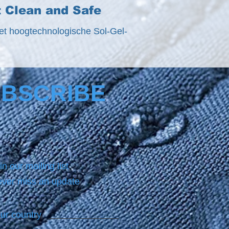
t Clean and Safe
et hoogtechnologische Sol-Gel-
BSCRIBE
in our mailing list
ver miss an update
ur country