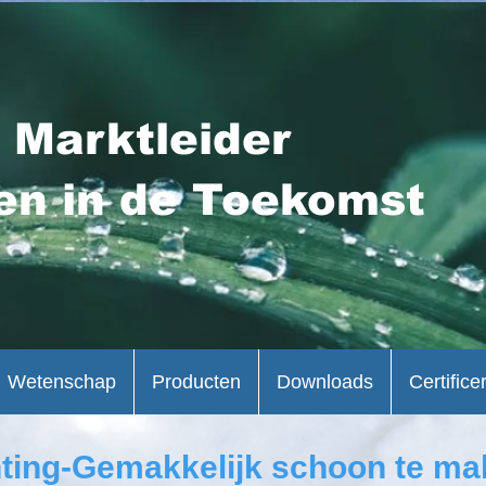
 Marktleider
en in de Toekomst
Wetenschap
Producten
Downloads
Certifice
hting-Gemakkelijk schoon te m