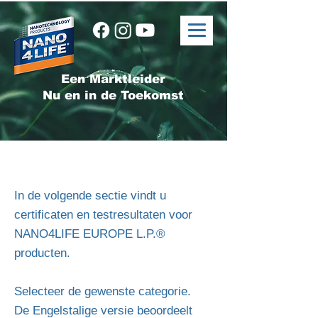
Een Marktleider
Nu en in de Toekomst
In de volgende sectie vindt u
certificaten en testresultaten voor
NANO4LIFE EUROPE L.P.®
producten.
Selecteer de gewenste categorie.
De Engelstalige versie beoordeelt