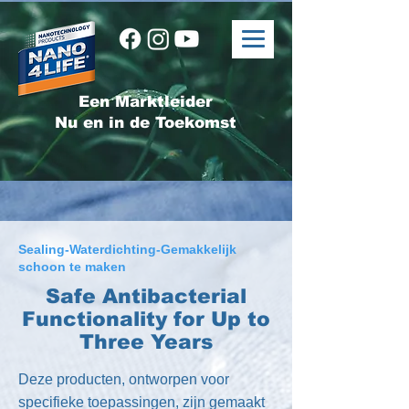
Een Marktleider
Nu en in de Toekomst
Sealing-Waterdichting-Gemakkelijk
schoon te maken
Safe Antibacterial
Functionality for Up to
Three Years
Deze producten, ontworpen voor
specifieke toepassingen, zijn gemaakt