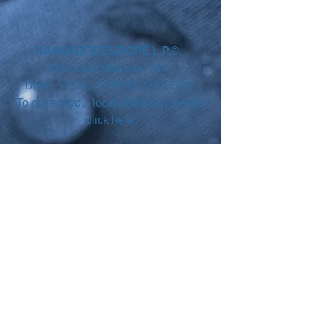
NANO4LIFE EUROPE L.P.®,
Ethnarxou Makariou
144,
Dafni, 17234,
ATHENS,
GREECE.
To contact you local distributor please
click here
SUBSCRIBE
Join our mailing list
Never miss an update
Your country
Email