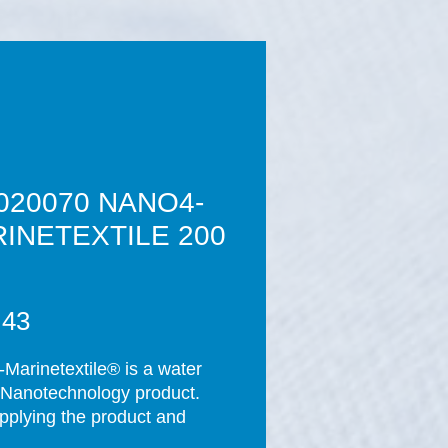
020070 NANO4-
INETEXTILE 200
Prijs
,43
Marinetextile® is a water 
Nanotechnology product. 
applying the product and 
ompletion of the curing 