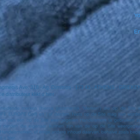
Yo
Em
iagmenis Ave. 318 - Ag. Dimitrios - 173 43 - ATHENS - GRI
distributeur klikt u hier
heidende merken (hierna gezamenlijk "Merken") die op de Site w
 EUROPE Co® en / of derden. Niets op de Site mag niet worden g
 vorm van een op de Site weergegeven Handelsmerk te gebruiken zo
derden die eigenaar kunnen zijn van de op de Site weergegev
 Handelsmerken, of enige andere inhoud daarvan, behalve zoals be
t u hier