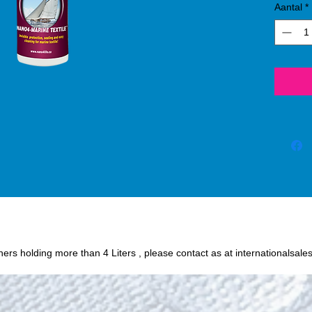
Aantal
*
process
SiO2 (s
protect
or oil
fabric 
chance o
Humidit
wine, c
and oth
easily 
textile
Nano4-
iners holding more than 4 Liters , please contact as at internationalsale