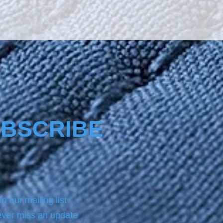
BSCRIBE
in our mailing list
ver miss an update