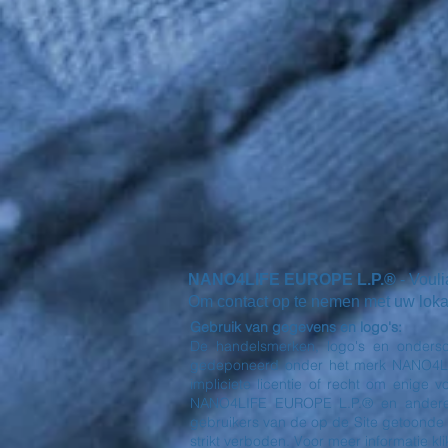
NANO4LIFE EUROPE L.P.®
- Voul
Om contact op te nemen met uw lokale 
Gebruik van gegevens en logo's:
De handelsmerken, logo's en ondersc
gedeponeerd onder het merk NANO4LIFE
impliciete licentie of recht om enige
NANO4LIFE EUROPE L.P.® en andere 
gebruikers van de op de Site getoonde
strikt verboden. Voor meer informatie klik