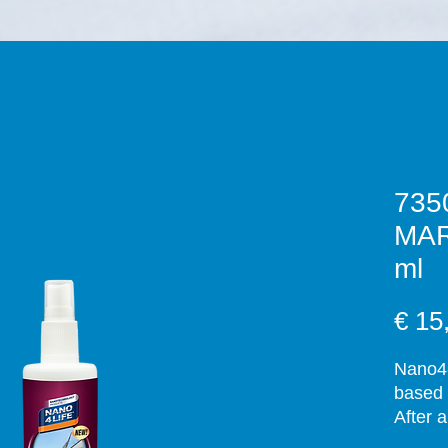
735
MAR
ml
€ 15
Nano4-
based 
After 
upon c