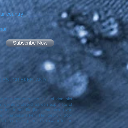
ur country
ail
Subscribe Now
EKENIES - GRIEKENLAND
orden weergegeven, zijn al dan niet
eïnterpreteerd als een expliciete of
nder de schriftelijke toestemming van
en Handelsmerken. Het gebruik door
paald in deze Algemene Voorwaarden en