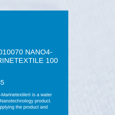
010070 NANO4-
INETEXTILE 100
Prijs
85
Marinetextile® is a water 
Nanotechnology product. 
applying the product and 
ompletion of the curing 