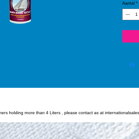
Aantal
*
process
SiO2 (s
protect
or oil
fabric 
chance o
Humidit
wine, c
and oth
easily 
textile
Nano4-
iners holding more than 4 Liters , please contact as at internationalsale