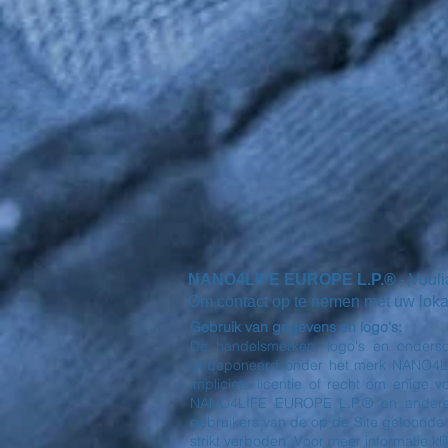
NANO4LIFE EUROPE L.P.®
- Voul
Om contact op te nemen met uw lokale 
Gebruik van gegevens en logo's:
De handelsmerken, logo's en ondersc
gedeponeerd onder het merk NANO4LIFE
impliciete licentie of recht om enige
NANO4LIFE EUROPE L.P.® en andere 
gebruikers van de op de Site getoonde
strikt verboden. Voor meer informatie klik