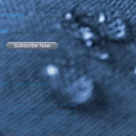
ur country
ail
Subscribe Now
EKENIES - GRIEKENLAND
orden weergegeven, zijn al dan niet
eïnterpreteerd als een expliciete of
nder de schriftelijke toestemming van
en Handelsmerken. Het gebruik door
paald in deze Algemene Voorwaarden en