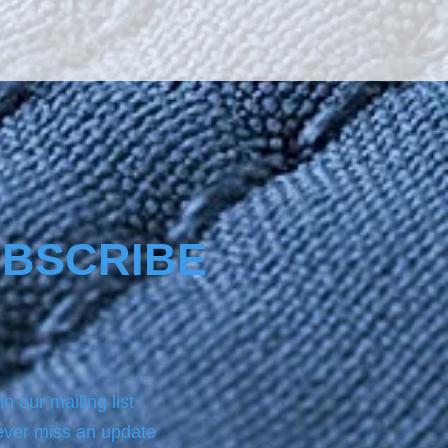
BSCRIBE
in our mailing list
ver miss an update