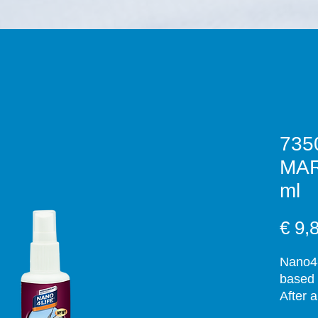
735
MAR
ml
€ 9,
Nano4-
based 
After 
upon c