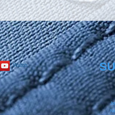
SU
Watch
Jo
Ne