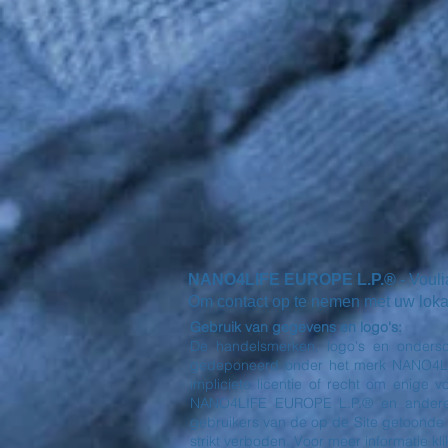
NANO4LIFE EUROPE L.P.®
- Voul
Om contact op te nemen met uw lokale 
Gebruik van gegevens en logo's:
De handelsmerken, logo's en ondersc
gedeponeerd onder het merk NANO4LIFE
impliciete licentie of recht om enige
NANO4LIFE EUROPE L.P.® en andere 
gebruikers van de op de Site getoonde
strikt verboden. Voor meer informatie klik