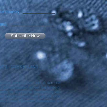
ur country
ail
Subscribe Now
EKENIES - GRIEKENLAND
orden weergegeven, zijn al dan niet
eïnterpreteerd als een expliciete of
nder de schriftelijke toestemming van
en Handelsmerken. Het gebruik door
paald in deze Algemene Voorwaarden en