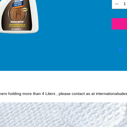
process
SiO2 (s
protec
create 
against
sunlig
etc. N
the dur
surfac
Wood®.
Wood® 
that pr
surface
to che
iners holding more than 4 Liters , please contact as at internationalsale
does no
harmful 
Nano4
the loo
surfac