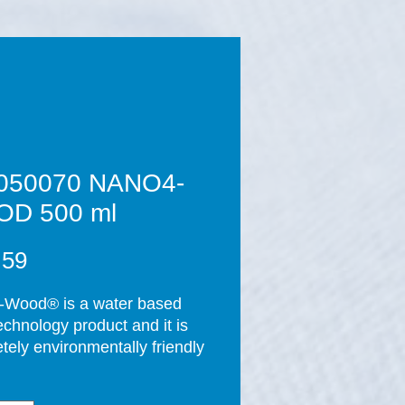
050070 NANO4-
D 500 ml
Prijs
,59
Wood® is a water based 
chnology product and it is 
tely environmentally friendly 
 applying the product and 
ompletion of the curing 