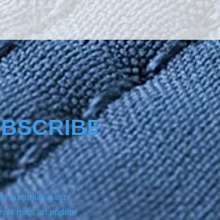
BSCRIBE
in our mailing list
ver miss an update