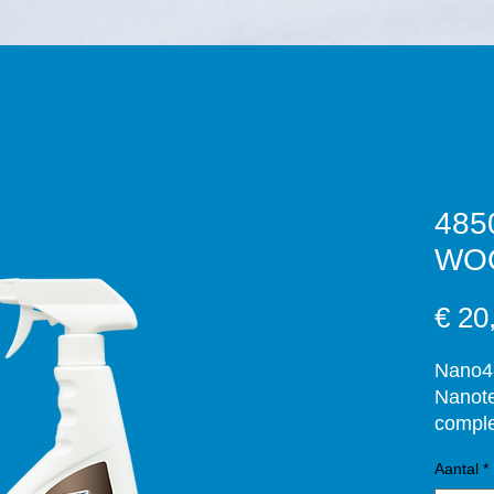
485
WOO
€ 20
Nano4-
Nanote
comple
. After
Aantal
*
upon c