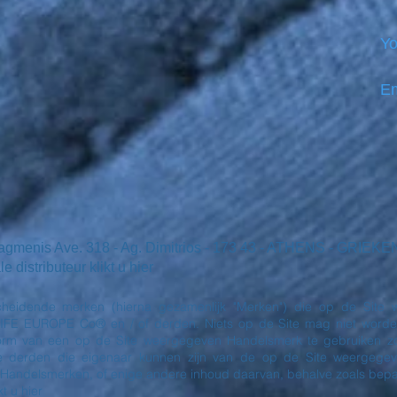
Yo
Em
iagmenis Ave. 318 - Ag. Dimitrios - 173 43 - ATHENS - GRI
distributeur klikt u hier
heidende merken (hierna gezamenlijk "Merken") die op de Site w
 EUROPE Co® en / of derden. Niets op de Site mag niet worden g
 vorm van een op de Site weergegeven Handelsmerk te gebruiken zo
derden die eigenaar kunnen zijn van de op de Site weergegev
 Handelsmerken, of enige andere inhoud daarvan, behalve zoals be
t u hier