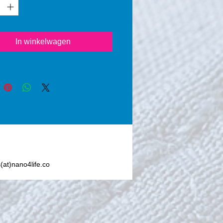
 (24 hours), a thin layer of 
ilicon Dioxide) seals the 
ted area. Nano4-Wood® 
an invisible protection 
In winkelwagen
 any dirt particles and from 
ht, moisture, moss, grasses, 
ano4-Wood® also increases 
ability of the wooden 
es applied with Nano4-
 Once applied, Nano4- 
creates an invisible layer 
events moisture to enter the 
, offering great resistance 
mical stress. Nano4- Wood® 
s(at)nano4life.co
t contain silicone or other 
or toxic chemicals.      
-Wood® does not change 
k, feel or breathability of the 
e.