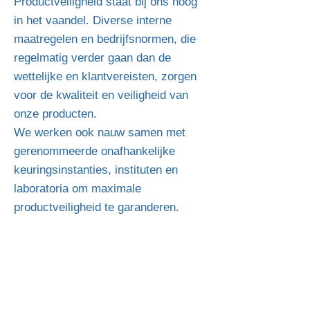
Productveiligheid staat bij ons hoog
in het vaandel. Diverse interne
maatregelen en bedrijfsnormen, die
regelmatig verder gaan dan de
wettelijke en klantvereisten, zorgen
voor de kwaliteit en veiligheid van
onze producten.
We werken ook nauw samen met
gerenommeerde onafhankelijke
keuringsinstanties, instituten en
laboratoria om maximale
productveiligheid te garanderen.
WAARSCHUWING!
We willen er zeker van zijn dat de klant
een echt en functioneel product koopt.
Daarom zijn al onze producten